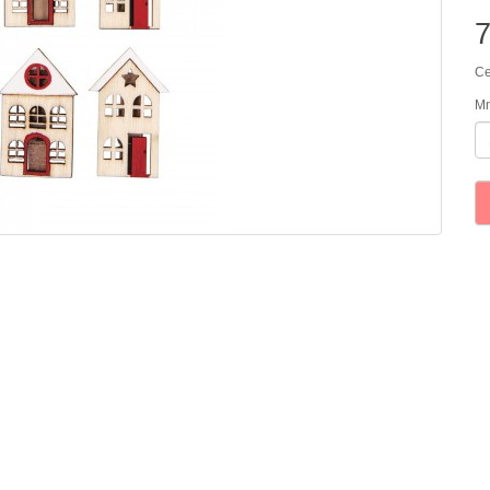
Ce
Mn