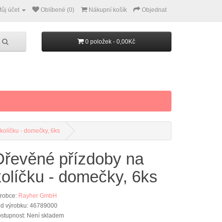
ůj účet
Oblíbené (0)
Nákupní košík
Objednat
0 položek - 0,00Kč
kolíčku - domečky, 6ks
Dřevěné přízdoby na
kolíčku - domečky, 6ks
robce:
Rayher GmbH
d výrobku: 46789000
stupnost: Není skladem