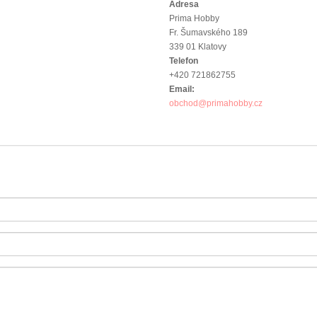
Adresa
Prima Hobby
Fr. Šumavského 189
339 01 Klatovy
Telefon
+420 721862755
Email:
obchod@primahobby.cz