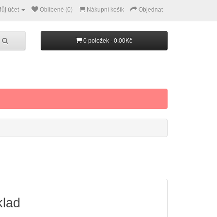
ůj účet
Oblíbené (0)
Nákupní košík
Objednat
0 položek - 0,00Kč
klad