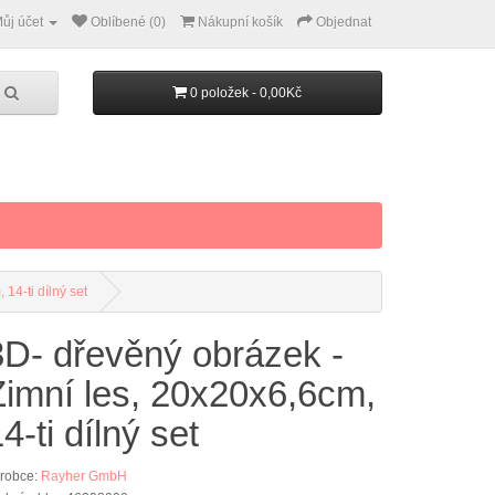
ůj účet
Oblíbené (0)
Nákupní košík
Objednat
0 položek - 0,00Kč
14-ti dílný set
3D- dřevěný obrázek -
Zimní les, 20x20x6,6cm,
4-ti dílný set
robce:
Rayher GmbH