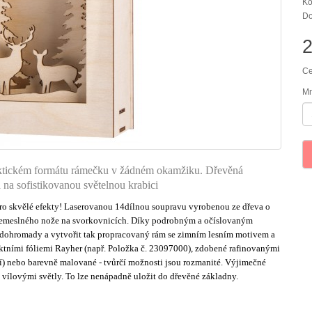
Kó
Do
Ce
Mn
praktickém formátu rámečku v žádném okamžiku. Dřevěná
na sofistikovanou světelnou krabici
ro skvělé efekty! Laserovanou 14dílnou soupravu vyrobenou ze dřeva o
 řemeslného nože na svorkovnicích. Díky podrobným a očíslovaným
e dohromady a vytvořit tak propracovaný rám se zimním lesním motivem a
ními fóliemi Rayher (např. Položka č. 23097000), zdobené rafinovanými
í) nebo barevně malované - tvůrčí možnosti jsou rozmanité. Výjimečné
vílovými světly. To lze nenápadně uložit do dřevěné základny.