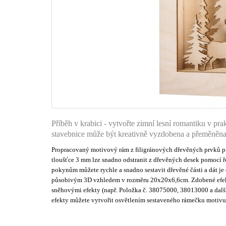
Příběh v krabici - vytvořte zimní lesní romantiku v 
stavebnice může být kreativně vyzdobena a přeměněna 
Propracovaný motivový rám z filigránových dřevěných prvků p
tloušťce 3 mm lze snadno odstranit z dřevěných desek pomocí
pokynům můžete rychle a snadno sestavit dřevěné části a dát j
působivým 3D vzhledem v rozměru 20x20x6,6cm. Zdobené efekt
sněhovými efekty (např. Položka č. 38075000, 38013000 a dalš
efekty můžete vytvořit osvětlením sestaveného rámečku motivu 