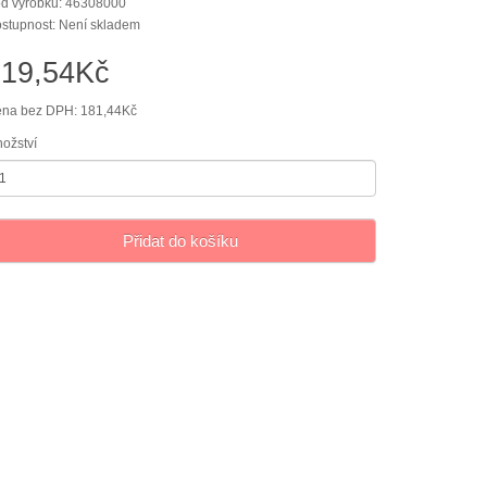
d výrobku: 46308000
stupnost: Není skladem
219,54Kč
na bez DPH: 181,44Kč
ožství
Přidat do košíku