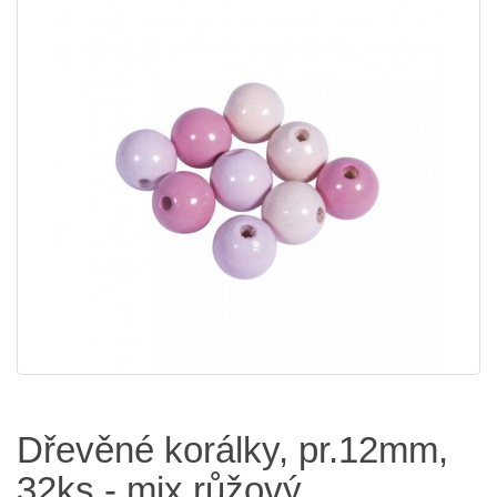
Dřevěné korálky, pr.12mm,
32ks - mix růžový