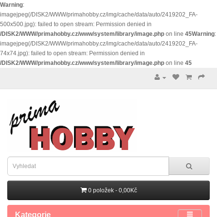
Warning
:
imagejpeg(/DISK2/WWW/primahobby.cz/img/cache/data/auto/2419202_FA-
500x500.jpg): failed to open stream: Permission denied in
/DISK2/WWW/primahobby.cz/www/system/library/image.php
on line
45
Warning
:
imagejpeg(/DISK2/WWW/primahobby.cz/img/cache/data/auto/2419202_FA-
74x74.jpg): failed to open stream: Permission denied in
/DISK2/WWW/primahobby.cz/www/system/library/image.php
on line
45
0 položek - 0,00Kč
Kategorie