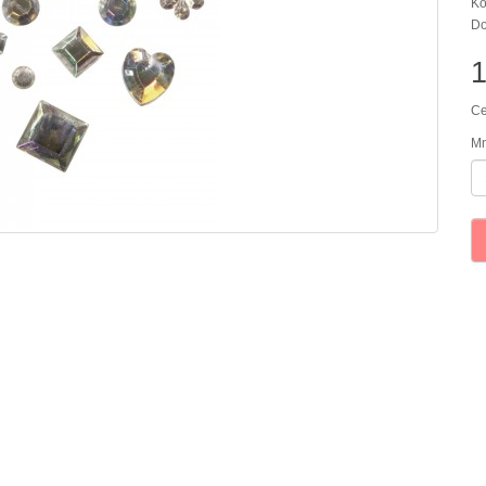
Kó
Do
Ce
Mn