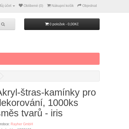
ůj účet
Oblíbené (0)
Nákupní košík
Objednat
0 položek - 0,00Kč
Akryl-štras-kamínky pro
dekorování, 1000ks
měs tvarů - iris
robce:
Rayher GmbH