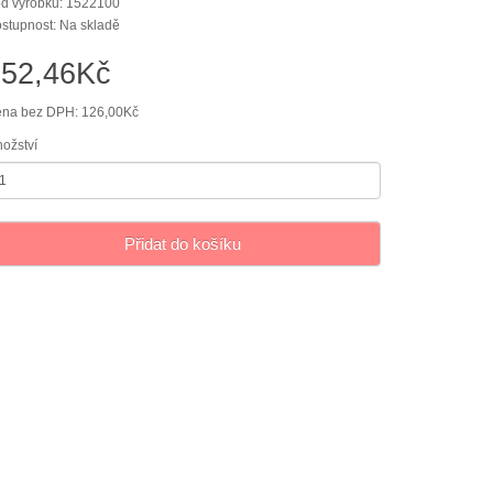
d výrobku: 1522100
stupnost: Na skladě
152,46Kč
na bez DPH: 126,00Kč
ožství
Přidat do košíku