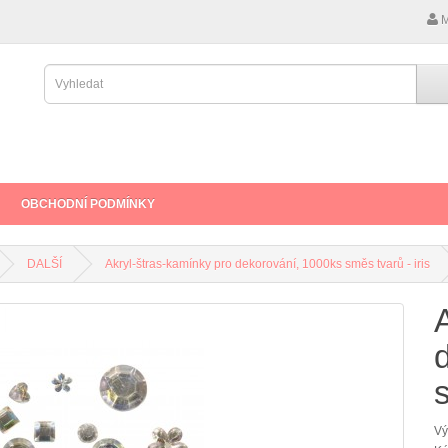
M
OBCHODNÍ PODMÍNKY
DALŠÍ
Akryl-štras-kamínky pro dekorování, 1000ks směs tvarů - iris
s
Vý