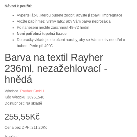
Návod k použití:
Vyperte látku, kterou budete zdobit, abyste jí zbavili impregnace
Vložte papír mezi vrstvy látky, aby Vám barva neprosákla
Po nanesení nechte zaschnout 48-72 hodin
Není potřebná tepelná fixace
Do pračky vkládejte oblečení naruby, aby se Vám motiv neodřel o
buben. Perte při 40°C
Barva na textil Rayher
236ml, nezažehlovací -
hnědá
Výrobce:
Rayher GmbH
Kód výrobku: 38951546
Dostupnost: Na skladě
255,55Kč
Cena bez DPH: 211,20Kč
Množství