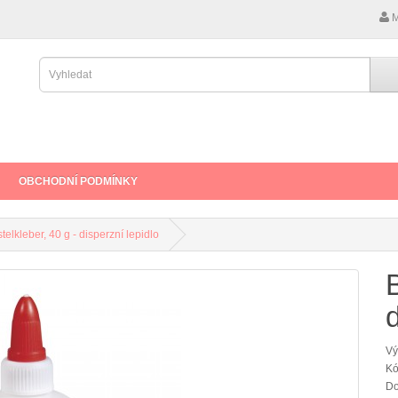
M
OBCHODNÍ PODMÍNKY
telkleber, 40 g - disperzní lepidlo
B
d
Vý
Kó
Do