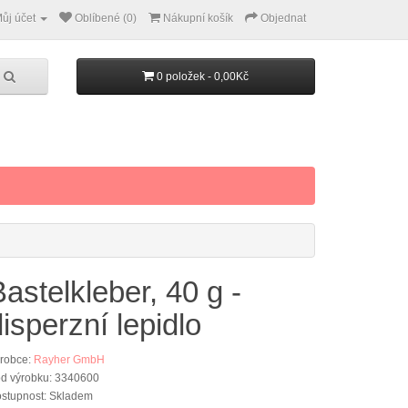
ůj účet
Oblíbené (0)
Nákupní košík
Objednat
0 položek - 0,00Kč
astelkleber, 40 g -
isperzní lepidlo
robce:
Rayher GmbH
d výrobku: 3340600
stupnost: Skladem