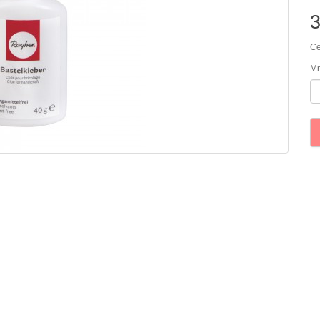
Ce
Mn