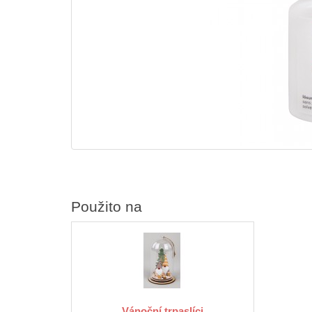
Použito na
Vánoční trpaslíci