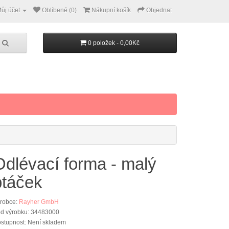
ůj účet
Oblíbené (0)
Nákupní košík
Objednat
0 položek - 0,00Kč
Odlévací forma - malý
ptáček
robce:
Rayher GmbH
d výrobku: 34483000
stupnost: Není skladem