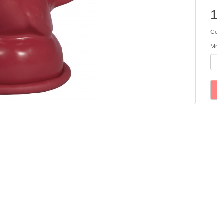
Ce
Mn