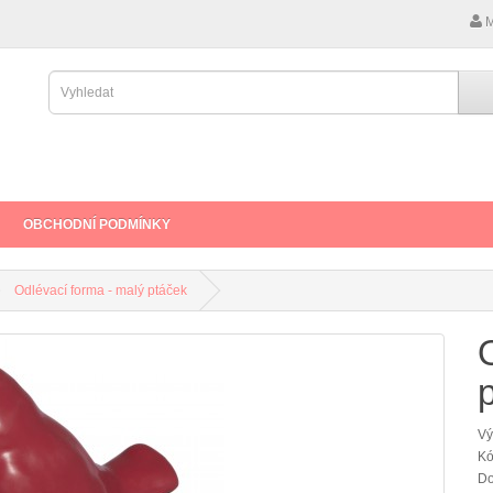
M
OBCHODNÍ PODMÍNKY
Odlévací forma - malý ptáček
Vý
Kó
Do