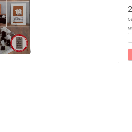
Ce
Mn