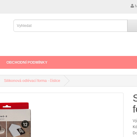
M
OBCHODNÍ PODMÍNKY
Silikonová odlévací forma - číslice
f
Vý
Kó
Do