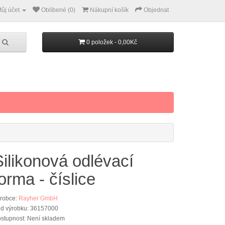
ůj účet
Oblíbené (0)
Nákupní košík
Objednat
0 položek - 0,00Kč
Silikonová odlévací
orma - číslice
robce:
Rayher GmbH
d výrobku: 36157000
stupnost: Není skladem