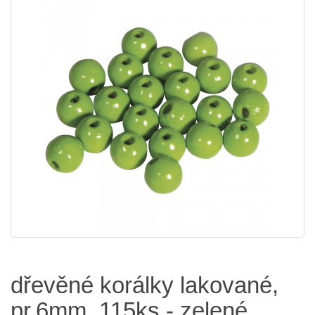
dřevěné korálky lakované,
pr.6mm, 115ks - zelené