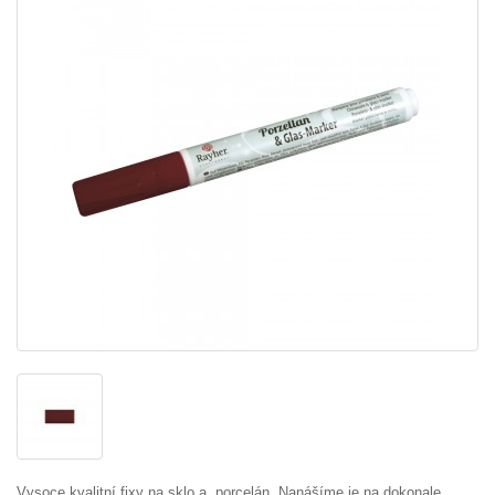
Vysoce kvalitní fixy na sklo a porcelán. Nanášíme je na dokonale