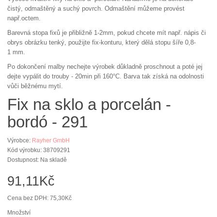
čistý, odmaštěný a suchý povrch. Odmaštění můžeme provést
např.octem.
Barevná stopa fixů je přibližně 1-2mm, pokud chcete mít např. nápis či
obrys obrázku tenký, použijte fix-konturu, který dělá stopu šíře 0,8-
1 mm.
Po dokončení malby nechejte výrobek důkladně proschnout a poté jej
dejte vypálit do trouby - 20min při 160°C. Barva tak získá na odolnosti
vůči běžnému mytí.
Fix na sklo a porcelán -
bordó - 291
Výrobce:
Rayher GmbH
Kód výrobku: 38709291
Dostupnost: Na skladě
91,11Kč
Cena bez DPH: 75,30Kč
Množství