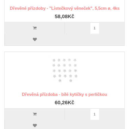
Dřevěné přízdoby - "Lístečkový věneček", 5,5cm ø, 4ks
58,08Kč
Dřevěná přízdoba - bílé kytičky s perličkou
60,26Kč