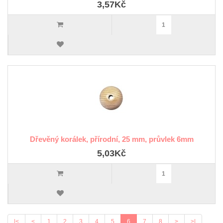
3,57Kč
Dřevěný korálek, přírodní, 25 mm, průvlek 6mm
5,03Kč
|<
<
1
2
3
4
5
6
7
8
>
>|