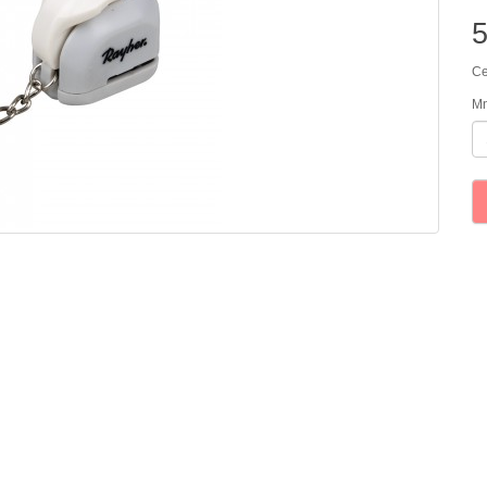
Ce
Mn