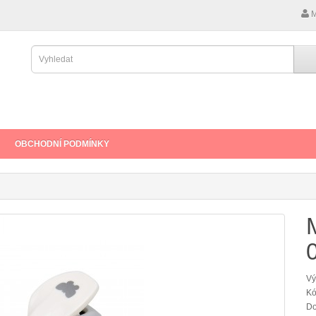
M
OBCHODNÍ PODMÍNKY
Vý
Kó
Do