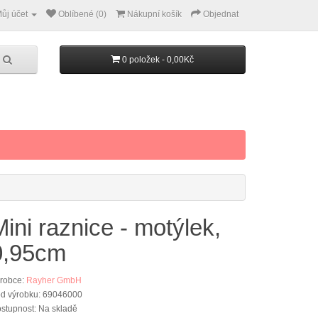
ůj účet
Oblíbené (0)
Nákupní košík
Objednat
0 položek - 0,00Kč
Mini raznice - motýlek,
0,95cm
robce:
Rayher GmbH
d výrobku: 69046000
stupnost: Na skladě