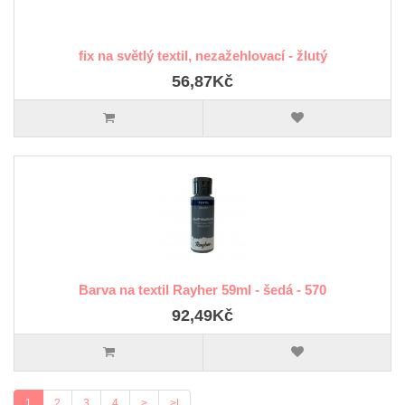
fix na světlý textil, nezažehlovací - žlutý
56,87Kč
Barva na textil Rayher 59ml - šedá - 570
92,49Kč
1
2
3
4
>
>|