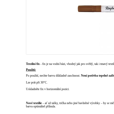
Textilní fix
- fix je na vodní bázi, vhodný jak pro světlý, tak i tmavý textil
Použití:
Po použití, nechte barvu důkladně zaschnout.
Není potřeba tepelně zafi
Lze prát při 30°C.
Uskladněte fix v horizontální pozici.
Nové textilie
– ať už tašky, trička nebo jiné bavlněné výrobky – by se 
barva optimálně přilnula.