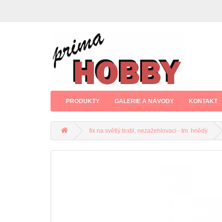
PRODUKTY
GALERIE A NÁVODY
KONTAKT
fix na světlý textil, nezažehlovací - tm. hnědý