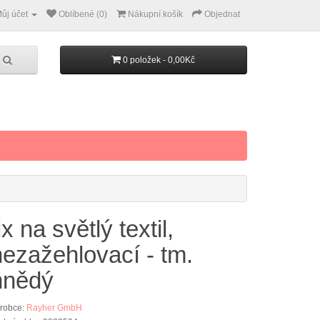
ůj účet
Oblíbené (0)
Nákupní košík
Objednat
0 položek - 0,00Kč
ix na světlý textil,
nezažehlovací - tm.
hnědý
robce:
Rayher GmbH