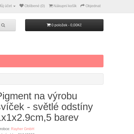
ůj účet
Oblíbené (0)
Nákupní košík
Objednat
0 položek - 0,00Kč
Pigment na výrobu
svíček - světlé odstíny
1x1x2.9cm,5 barev
robce:
Rayher GmbH