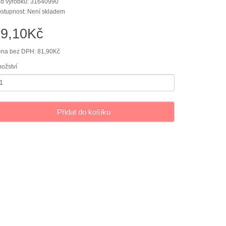
d výrobku: 31640990
stupnost: Není skladem
99,10Kč
na bez DPH: 81,90Kč
ožství
Přidat do košíku