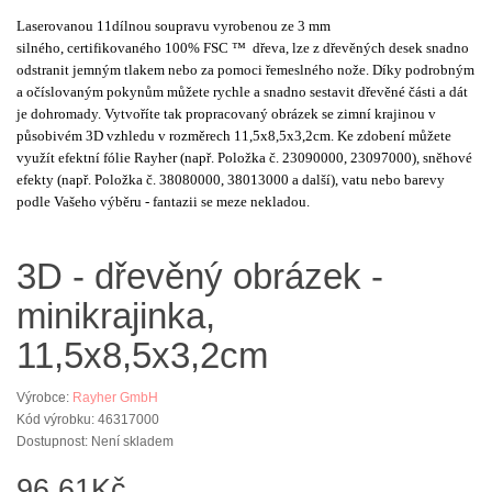
Laserovanou 11dílnou soupravu vyrobenou ze 3 mm
silného,
certifikovaného
100% FSC ™ dřeva, lze z dřevěných desek snadno
odstranit jemným tlakem nebo za pomoci řemeslného nože. Díky podrobným
a očíslovaným pokynům můžete rychle a snadno sestavit dřevěné části a dát
je dohromady. Vytvoříte tak propracovaný obrázek se zimní krajinou v
působivém 3D vzhledu v rozměrech 11,5x8,5x3,2cm. Ke zdobení můžete
využít efektní fólie Rayher (např. Položka č. 23090000, 23097000), sněhové
efekty (např. Položka č. 38080000, 38013000 a další), vatu nebo barevy
podle Vašeho výběru - fantazii se meze nekladou.
3D - dřevěný obrázek -
minikrajinka,
11,5x8,5x3,2cm
Výrobce:
Rayher GmbH
Kód výrobku: 46317000
Dostupnost: Není skladem
96,61Kč