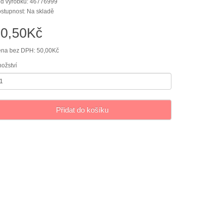
d výrobku: 46776999
stupnost: Na skladě
60,50Kč
na bez DPH: 50,00Kč
ožství
Přidat do košíku