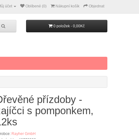
ůj účet
Oblíbené (0)
Nákupní košík
Objednat
0 položek - 0,00Kč
Dřevěné přízdoby -
zajíčci s pomponkem,
12ks
robce:
Rayher GmbH