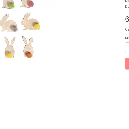
Kó
Do
Ce
Mn