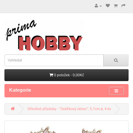
0 položek - 0,00Kč
Kategorie
Dřevěné přízdoby - "Srdíčkový věnec", 5,7cm ø, 4 ks